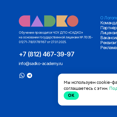
О Логоп
Команд
Партнё
Лицензи
Обучение проводится ЧОУ ДПО «САДКО»
Ваканси
на основании государственной лицензии № Л035-
01271-78/01781167 от 27.01.2025.
Реквизи
Реклама
+7 (812) 467-39-97
info@sadko-academy.ru
Мы используем cookie-фа
соглашаетесь с этим.
По
OK