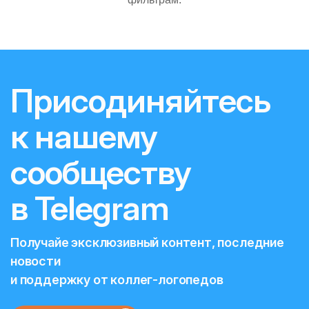
Присодиняйтесь
к нашему
сообществу
в Telegram
Получайе эксклюзивный контент, последние
новости
и поддержку от коллег-логопедов